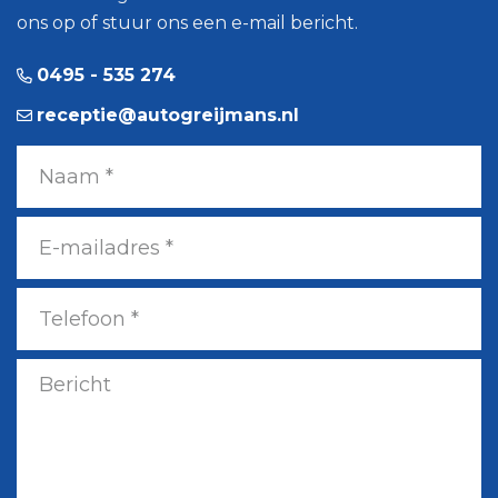
ons op of stuur ons een e-mail bericht.
0495 - 535 274
receptie@autogreijmans.nl